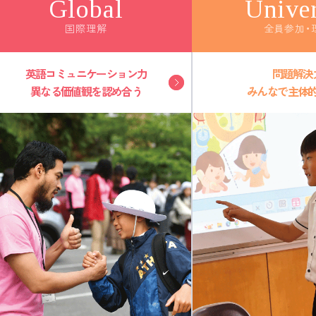
Global
Univer
国際理解
全員参加・
英語コミュニケーション力
問題解決
異なる価値観を認め合う
みんなで主体