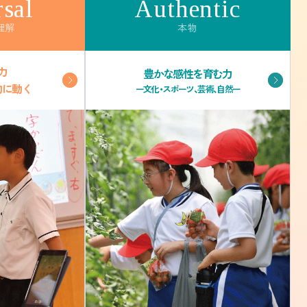
sal
Authentic
理解
本物
力
豊かな感性を育む力
的に動く
ー文化・スポーツ、芸術、自然ー