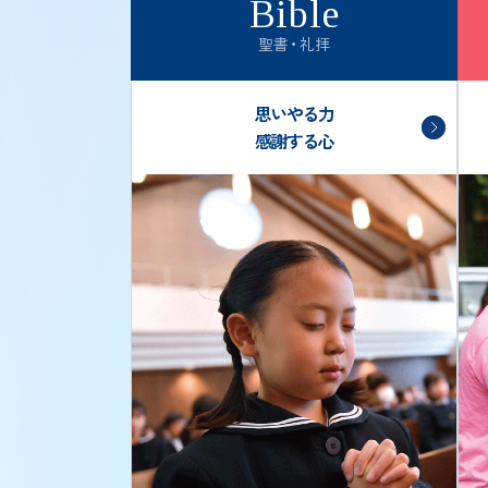
Bible
聖書・礼拝
思いやる力
感謝する心