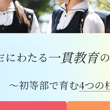
～初等部で育む
4つの