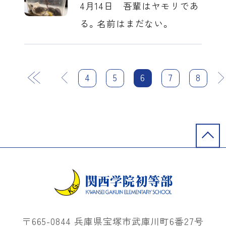
4月14日 吾輩はヤモリであ
る。名前はまだない。
前
4
5
6
次
7
8
最後
〒665-0844 兵庫県宝塚市武庫川町6番27号