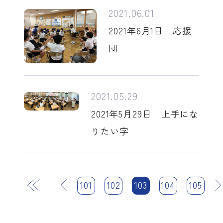
2021.06.01
2021年6月1日 応援
団
2021.05.29
2021年5月29日 上手にな
りたい字
前
101
102
103
104
次
105
最後