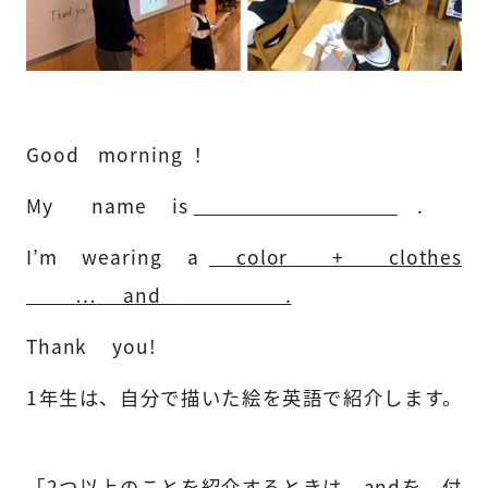
Good
morning ！
My
name is
.
I
’
m
wearing a
color
+ clothes
…
and
.
Thank
you!
1
年生は、自分で描いた絵を英語で紹介します。
「2つ以上のことを紹介するときは、andを 付