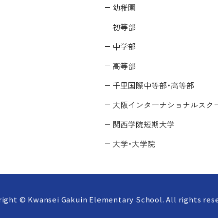
幼稚園
初等部
中学部
高等部
千里国際中等部・高等部
大阪インターナショナルスク
関西学院短期大学
大学・大学院
ight © Kwansei Gakuin Elementary School. All rights res