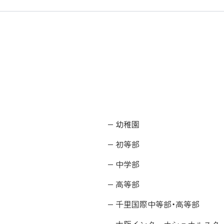
幼稚園
初等部
中学部
高等部
千里国際中等部・高等部
大阪インターナショナルスク