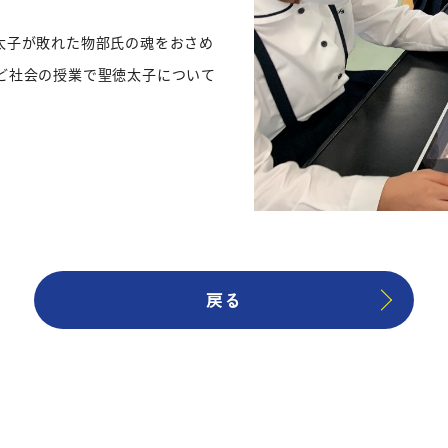
太子が敗れた物部氏の魂をおさめ
ど社会の授業で聖徳太子について
戻る