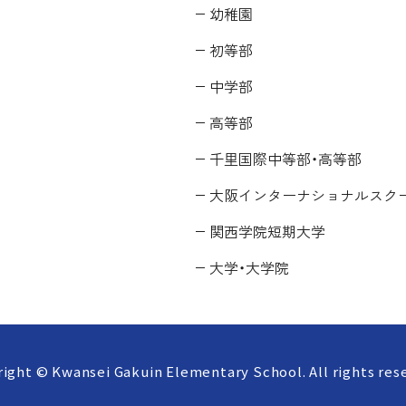
幼稚園
初等部
中学部
高等部
千里国際中等部・高等部
大阪インターナショナルスク
関西学院短期大学
大学・大学院
ight © Kwansei Gakuin Elementary School. All rights res