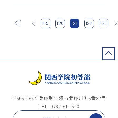
前
119
120
121
122
次
123
最後
〒665-0844 兵庫県宝塚市武庫川町6番27号
TEL :0797-81-5500